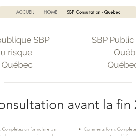
ACCUEIL
HOME
SBP Consultation - Québec
publique SBP
SBP Public
u risque
Québ
u Québec
Québec
onsultation avant la fin
 :
Complétez un formulaire par
Comments form:
Complete 