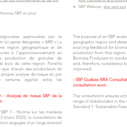
art de vos commentaires et de vos
your comments and inform
SBP Website:
sbp-cert.org
Normes SBP et plus)
régionales approuvées par le
The purpose of an SBP-endor
 (ci-après désignées « ARR » ) a
geographic region and determ
 une région géographique et de
sourcing feedstock for bioma
sociés à l’approvisionnement en
production from that region. 
a production de granules de
Biomass Producers to conduct
 bois de cette région. Pareille
and, therefore, consistency 
ce que chacun des producteurs de
improved.
 propre analyse de risque et, par
e certaine égalité entre les
- SBP Québec RRA Consulta
consultation soon
n - Analyse de risque SBP de la
The consultation ensures ac
ir
range of stakeholders in the
Standard 1: Sustainable Fee
SBP 1 - Norme sur les matières
2 (mars 2023), la consultation de
ation engagée d'un large éventail