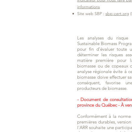
indicateur pour nous faire p
informations
Site web SBP :
sbp-cert.org
(
Les analyses du risque 
Sustainable Biomass Program
pour fin d’évaluer toute
déterminer les risques as
matière première pour l
biomasse ou de copeaux de
analyse régionale évite à 
biomasse doive effectuer sa
conséquent, favorise un
producteurs de biomasse.
- Document de consultatio
province du Québec - À ven
Conformément à la norme 
premières durables, version 
l'ARR souhaite une particip